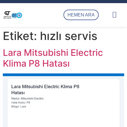
HEMEN ARA
Kepez Klima Servisi
Kepez Klima Tamiri, Bakımı ve Montajı
Gümüştekin Klima İletişim
Etiket:
hızlı servis
Lara Mitsubishi Electric
Klima P8 Hatası