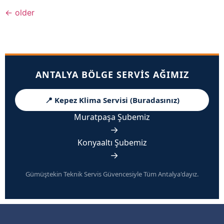
←
older
ANTALYA BÖLGE SERVIS AĞIMIZ
📍 Kepez Klima Servisi (Buradasınız)
Muratpaşa Şubemiz
→
Konyaaltı Şubemiz
→
Gümüştekin Teknik Servis Güvencesiyle Tüm Antalya'dayız.