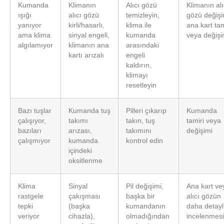
Kumanda
Klimanın
Alıcı gözü
Klimanın alı
ışığı
alıcı gözü
temizleyin,
gözü değişi
yanıyor
kirli/hasarlı,
klima ile
ana kart tam
ama klima
sinyal engeli,
kumanda
veya değişi
algılamıyor
klimanın ana
arasındaki
kartı arızalı
engeli
kaldırın,
klimayı
resetleyin
Bazı tuşlar
Kumanda tuş
Pilleri çıkarıp
Kumanda
çalışıyor,
takımı
takın, tuş
tamiri veya
bazıları
arızası,
takımını
değişimi
çalışmıyor
kumanda
kontrol edin
içindeki
oksitlenme
Klima
Sinyal
Pil değişimi,
Ana kart ve
rastgele
çakışması
başka bir
alıcı gözün
tepki
(başka
kumandanın
daha detayl
veriyor
cihazla),
olmadığından
incelenmesi