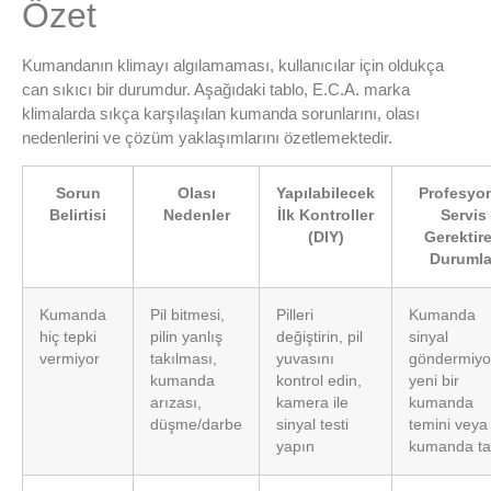
Özet
Kumandanın klimayı algılamaması, kullanıcılar için oldukça
can sıkıcı bir durumdur. Aşağıdaki tablo, E.C.A. marka
klimalarda sıkça karşılaşılan kumanda sorunlarını, olası
nedenlerini ve çözüm yaklaşımlarını özetlemektedir.
Sorun
Olası
Yapılabilecek
Profesyo
Belirtisi
Nedenler
İlk Kontroller
Servis
(DIY)
Gerektir
Durumla
Kumanda
Pil bitmesi,
Pilleri
Kumanda
hiç tepki
pilin yanlış
değiştirin, pil
sinyal
vermiyor
takılması,
yuvasını
göndermiyo
kumanda
kontrol edin,
yeni bir
arızası,
kamera ile
kumanda
düşme/darbe
sinyal testi
temini veya
yapın
kumanda ta