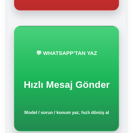
💬 WHATSAPP’TAN YAZ
Hızlı Mesaj Gönder
Model / sorun / konum yaz, hızlı dönüş al