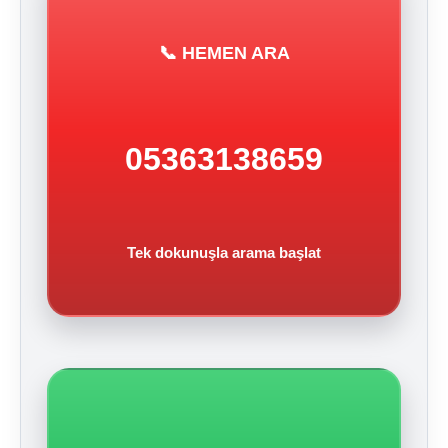
📞 HEMEN ARA
05363138659
Tek dokunuşla arama başlat