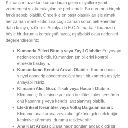
Klimanızın uzaktan kumandadan gelen sinyallere yanıt
vermemesi sık karşılaşılan bir problemdir. Bu durumun birçok
farklı sebebi olabilir. Öncelikle en basit olasılıkları ele almak
her zaman mantıklıdır, zira çoğu zaman sorun beklenenden
daha kolay çözülebilir. Antalya’da E.C.A. marka klimanızda
böyle bir durumla karşılaştığınızda, aşağıdaki olası nedenleri
değerlendirebiliriz:
Kumanda Pilleri Bitmiş veya Zayıf Olabilir:
En yaygın
nedenlerden biridir. Kumandanızın pillerini kontrol
etmekle başlayın.
Kumandanın Kendisi Arızalı Olabilir:
Kumandanın
sinyal gönderip göndermediğini basit bir kamera testiyle
anlayabilirsiniz.
Klimanın Alıcı Gözü Tıkalı veya Hasarlı Olabilir:
Klimanın iç ünitesinde yer alan kızılötesi alıcı sensörün
önü kapanmış veya kendisi arızalanmış olabilir.
Elektriksel Kesintiler veya Voltaj Dalgalanmaları:
Klimanın ana kartına veya alıcı gözüne giden elektriğin
kesintiye uğraması durumu tetikleyebilir.
Ana Kart Arızası:
Daha nadir görülen ancak ciddi bir