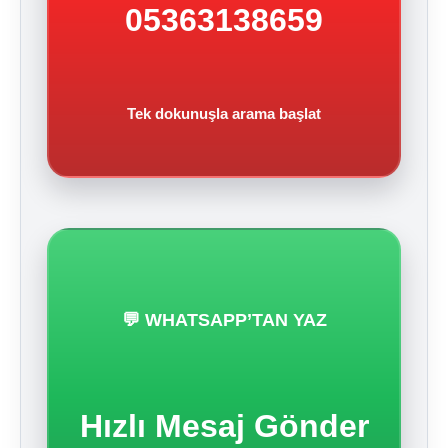
05363138659
Tek dokunuşla arama başlat
💬 WHATSAPP’TAN YAZ
Hızlı Mesaj Gönder