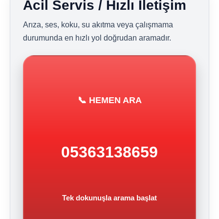
Acil Servis / Hızlı İletişim
Arıza, ses, koku, su akıtma veya çalışmama
durumunda en hızlı yol doğrudan aramadır.
📞 HEMEN ARA
05363138659
Tek dokunuşla arama başlat