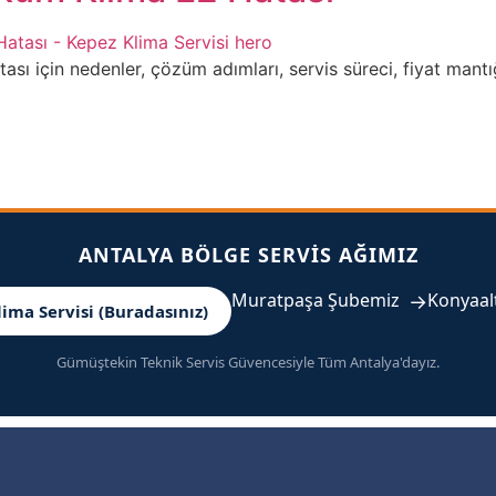
için nedenler, çözüm adımları, servis süreci, fiyat mantığı v
ANTALYA BÖLGE SERVIS AĞIMIZ
Muratpaşa Şubemiz
→
Konyaal
lima Servisi (Buradasınız)
Gümüştekin Teknik Servis Güvencesiyle Tüm Antalya'dayız.