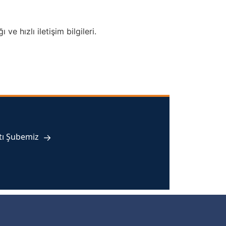
e hızlı iletişim bilgileri.
tı Şubemiz
→