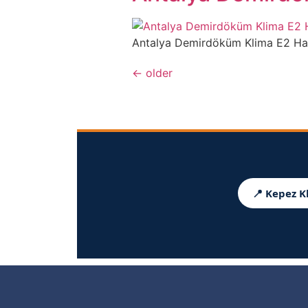
Antalya Demirdöküm Klima E2 Hatası 
←
older
📍 Kepez K