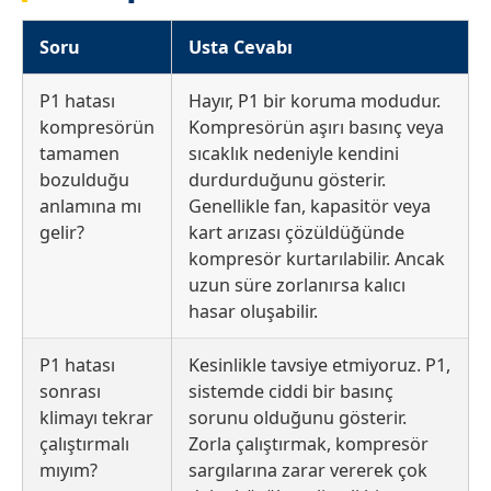
Soru
Usta Cevabı
P1 hatası
Hayır, P1 bir koruma modudur.
kompresörün
Kompresörün aşırı basınç veya
tamamen
sıcaklık nedeniyle kendini
bozulduğu
durdurduğunu gösterir.
anlamına mı
Genellikle fan, kapasitör veya
gelir?
kart arızası çözüldüğünde
kompresör kurtarılabilir. Ancak
uzun süre zorlanırsa kalıcı
hasar oluşabilir.
P1 hatası
Kesinlikle tavsiye etmiyoruz. P1,
sonrası
sistemde ciddi bir basınç
klimayı tekrar
sorunu olduğunu gösterir.
çalıştırmalı
Zorla çalıştırmak, kompresör
mıyım?
sargılarına zarar vererek çok