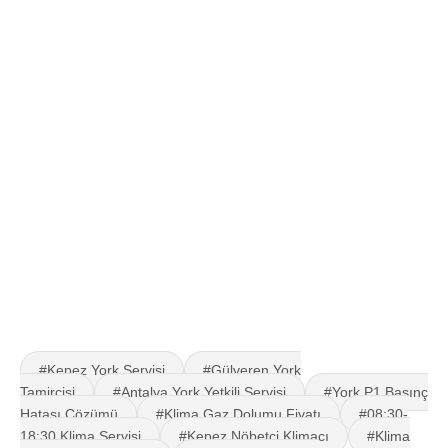
#Kepez York Servisi
#Gülveren York
Tamircisi
#Antalya York Yetkili Servisi
#York P1 Basınç
Hatası Çözümü
#Klima Gaz Dolumu Fiyatı
#08:30-
18:30 Klima Servisi
#Kepez Nöbetçi Klimacı
#Klima