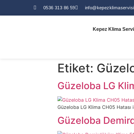
0536 313 86 59
info@kepezklimaservis
Kepez Klima Servi
Etiket:
Güzel
Güzeloba LG Kli
Güzeloba LG Klima CH05 Hatası için 
Güzeloba Demird