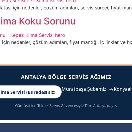
ı için nedenler, çözüm adımları, servis süreci, fiyat mantığı 
lima Koku Sorunu
n nedenler, çözüm adımları, fiyat mantığı, iç linkler ve hızlı 
ANTALYA BÖLGE SERVIS AĞIMIZ
Muratpaşa Şubemiz
→
Konyaal
lima Servisi (Buradasınız)
Gümüştekin Teknik Servis Güvencesiyle Tüm Antalya'dayız.