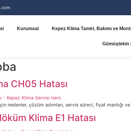
i.com
si
Kurumsal
Kepez Klima Tamiri, Bakımı ve Monta
Gümüştekin K
oba
ma CH05 Hatası
nedenler, çözüm adımları, servis süreci, fiyat mantığı ve hız
öküm Klima E1 Hatası