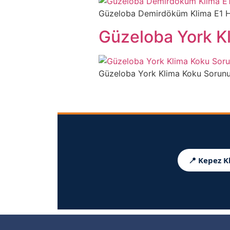
Güzeloba Demirdöküm Klima E1 Hatas
Güzeloba York K
Güzeloba York Klima Koku Sorunu içi
📍 Kepez K