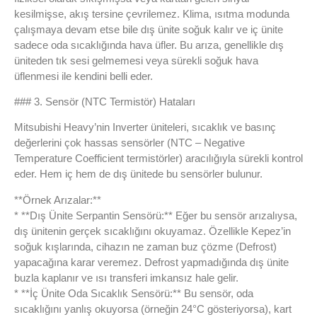
kesilmişse, akış tersine çevrilemez. Klima, ısıtma modunda
çalışmaya devam etse bile dış ünite soğuk kalır ve iç ünite
sadece oda sıcaklığında hava üfler. Bu arıza, genellikle dış
üniteden tık sesi gelmemesi veya sürekli soğuk hava
üflenmesi ile kendini belli eder.
### 3. Sensör (NTC Termistör) Hataları
Mitsubishi Heavy’nin Inverter üniteleri, sıcaklık ve basınç
değerlerini çok hassas sensörler (NTC – Negative
Temperature Coefficient termistörler) aracılığıyla sürekli kontrol
eder. Hem iç hem de dış ünitede bu sensörler bulunur.
**Örnek Arızalar:**
* **Dış Ünite Serpantin Sensörü:** Eğer bu sensör arızalıysa,
dış ünitenin gerçek sıcaklığını okuyamaz. Özellikle Kepez’in
soğuk kışlarında, cihazın ne zaman buz çözme (Defrost)
yapacağına karar veremez. Defrost yapmadığında dış ünite
buzla kaplanır ve ısı transferi imkansız hale gelir.
* **İç Ünite Oda Sıcaklık Sensörü:** Bu sensör, oda
sıcaklığını yanlış okuyorsa (örneğin 24°C gösteriyorsa), kart