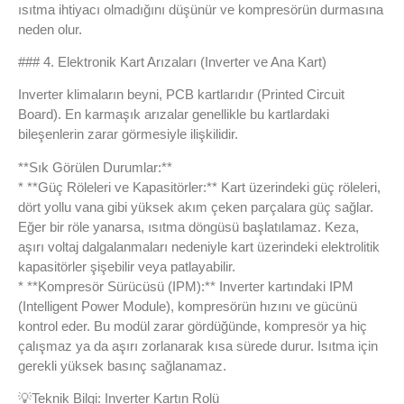
ısıtma ihtiyacı olmadığını düşünür ve kompresörün durmasına
neden olur.
### 4. Elektronik Kart Arızaları (Inverter ve Ana Kart)
Inverter klimaların beyni, PCB kartlarıdır (Printed Circuit
Board). En karmaşık arızalar genellikle bu kartlardaki
bileşenlerin zarar görmesiyle ilişkilidir.
**Sık Görülen Durumlar:**
* **Güç Röleleri ve Kapasitörler:** Kart üzerindeki güç röleleri,
dört yollu vana gibi yüksek akım çeken parçalara güç sağlar.
Eğer bir röle yanarsa, ısıtma döngüsü başlatılamaz. Keza,
aşırı voltaj dalgalanmaları nedeniyle kart üzerindeki elektrolitik
kapasitörler şişebilir veya patlayabilir.
* **Kompresör Sürücüsü (IPM):** Inverter kartındaki IPM
(Intelligent Power Module), kompresörün hızını ve gücünü
kontrol eder. Bu modül zarar gördüğünde, kompresör ya hiç
çalışmaz ya da aşırı zorlanarak kısa sürede durur. Isıtma için
gerekli yüksek basınç sağlanamaz.
💡
Teknik Bilgi: Inverter Kartın Rolü