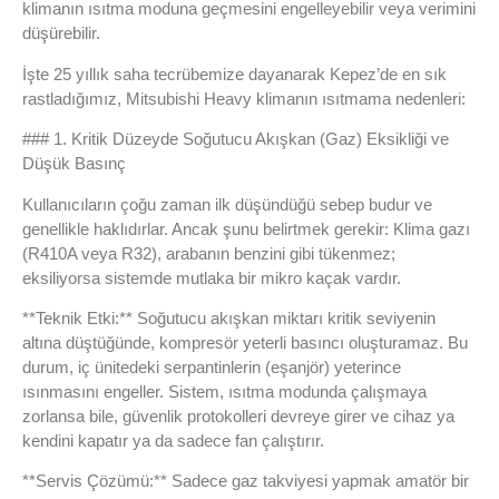
klimanın ısıtma moduna geçmesini engelleyebilir veya verimini
düşürebilir.
İşte 25 yıllık saha tecrübemize dayanarak Kepez’de en sık
rastladığımız, Mitsubishi Heavy klimanın ısıtmama nedenleri:
### 1. Kritik Düzeyde Soğutucu Akışkan (Gaz) Eksikliği ve
Düşük Basınç
Kullanıcıların çoğu zaman ilk düşündüğü sebep budur ve
genellikle haklıdırlar. Ancak şunu belirtmek gerekir: Klima gazı
(R410A veya R32), arabanın benzini gibi tükenmez;
eksiliyorsa sistemde mutlaka bir mikro kaçak vardır.
**Teknik Etki:** Soğutucu akışkan miktarı kritik seviyenin
altına düştüğünde, kompresör yeterli basıncı oluşturamaz. Bu
durum, iç ünitedeki serpantinlerin (eşanjör) yeterince
ısınmasını engeller. Sistem, ısıtma modunda çalışmaya
zorlansa bile, güvenlik protokolleri devreye girer ve cihaz ya
kendini kapatır ya da sadece fan çalıştırır.
**Servis Çözümü:** Sadece gaz takviyesi yapmak amatör bir