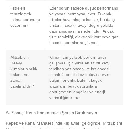
Filtreleri
Eğer sorun sadece düşük performans
temizlemek
ve yavaş ısınmaysa, evet. Tıkanık
ısıtma sorununu
filtreler hava akışını kısıtlar, bu da iç
çözer mi?
ünitenin sıcak havayı doğru şekilde
dağıtamamasına neden olur. Ancak
filtre temizliği, elektronik kart veya gaz
basıncı sorunlarını çözmez.
Mitsubishi
Klimanızın yüksek performanslı
Heavy
çalışması için yılda en az bir kez,
klimaların yıllık
tercihen yaz öncesi ve kış öncesi
bakımı ne
olmak üzere iki kez detaylı servis
zaman
bakımı önerilir. Bakım, küçük
yapılmalıdır?
arızaların büyük sorunlara
dönüşmesini engeller ve enerji
verimliliğini korur.
## Sonuç: Kışın Konforunuzu Şansa Bırakmayın
Kepez ve Kanal Mahallesi’nde kış ayları geldiğinde, Mitsubishi