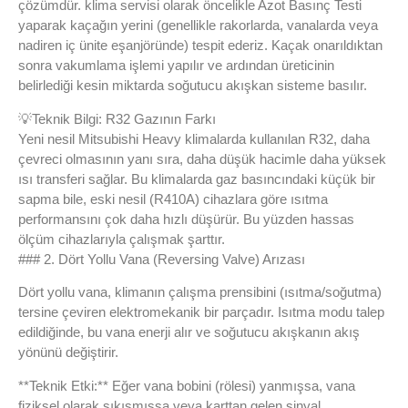
çözümdür. klima servisi olarak öncelikle Azot Basınç Testi
yaparak kaçağın yerini (genellikle rakorlarda, vanalarda veya
nadiren iç ünite eşanjöründe) tespit ederiz. Kaçak onarıldıktan
sonra vakumlama işlemi yapılır ve ardından üreticinin
belirlediği kesin miktarda soğutucu akışkan sisteme basılır.
💡
Teknik Bilgi: R32 Gazının Farkı
Yeni nesil Mitsubishi Heavy klimalarda kullanılan R32, daha
çevreci olmasının yanı sıra, daha düşük hacimle daha yüksek
ısı transferi sağlar. Bu klimalarda gaz basıncındaki küçük bir
sapma bile, eski nesil (R410A) cihazlara göre ısıtma
performansını çok daha hızlı düşürür. Bu yüzden hassas
ölçüm cihazlarıyla çalışmak şarttır.
### 2. Dört Yollu Vana (Reversing Valve) Arızası
Dört yollu vana, klimanın çalışma prensibini (ısıtma/soğutma)
tersine çeviren elektromekanik bir parçadır. Isıtma modu talep
edildiğinde, bu vana enerji alır ve soğutucu akışkanın akış
yönünü değiştirir.
**Teknik Etki:** Eğer vana bobini (rölesi) yanmışsa, vana
fiziksel olarak sıkışmışsa veya karttan gelen sinyal