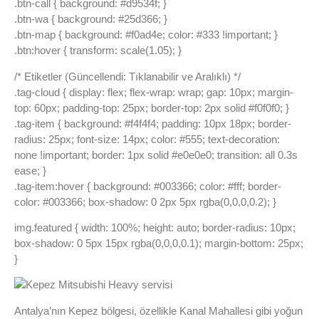
.btn-call { background: #d9534f; }
.btn-wa { background: #25d366; }
.btn-map { background: #f0ad4e; color: #333 !important; }
.btn:hover { transform: scale(1.05); }
/* Etiketler (Güncellendi: Tıklanabilir ve Aralıklı) */
.tag-cloud { display: flex; flex-wrap: wrap; gap: 10px; margin-
top: 60px; padding-top: 25px; border-top: 2px solid #f0f0f0; }
.tag-item { background: #f4f4f4; padding: 10px 18px; border-
radius: 25px; font-size: 14px; color: #555; text-decoration:
none !important; border: 1px solid #e0e0e0; transition: all 0.3s
ease; }
.tag-item:hover { background: #003366; color: #fff; border-
color: #003366; box-shadow: 0 2px 5px rgba(0,0,0,0.2); }
img.featured { width: 100%; height: auto; border-radius: 10px;
box-shadow: 0 5px 15px rgba(0,0,0,0.1); margin-bottom: 25px;
}
Antalya’nın Kepez bölgesi, özellikle Kanal Mahallesi gibi yoğun