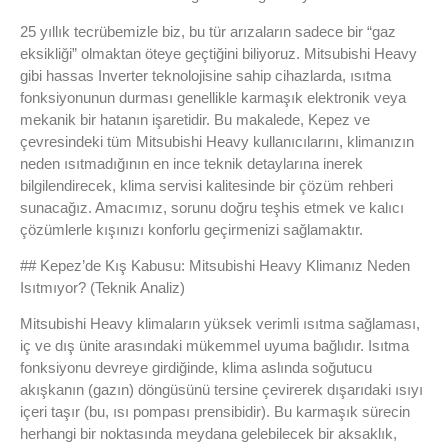
25 yıllık tecrübemizle biz, bu tür arızaların sadece bir “gaz
eksikliği” olmaktan öteye geçtiğini biliyoruz. Mitsubishi Heavy
gibi hassas Inverter teknolojisine sahip cihazlarda, ısıtma
fonksiyonunun durması genellikle karmaşık elektronik veya
mekanik bir hatanın işaretidir. Bu makalede, Kepez ve
çevresindeki tüm Mitsubishi Heavy kullanıcılarını, klimanızın
neden ısıtmadığının en ince teknik detaylarına inerek
bilgilendirecek, klima servisi kalitesinde bir çözüm rehberi
sunacağız. Amacımız, sorunu doğru teşhis etmek ve kalıcı
çözümlerle kışınızı konforlu geçirmenizi sağlamaktır.
## Kepez’de Kış Kabusu: Mitsubishi Heavy Klimanız Neden
Isıtmıyor? (Teknik Analiz)
Mitsubishi Heavy klimaların yüksek verimli ısıtma sağlaması,
iç ve dış ünite arasındaki mükemmel uyuma bağlıdır. Isıtma
fonksiyonu devreye girdiğinde, klima aslında soğutucu
akışkanın (gazın) döngüsünü tersine çevirerek dışarıdaki ısıyı
içeri taşır (bu, ısı pompası prensibidir). Bu karmaşık sürecin
herhangi bir noktasında meydana gelebilecek bir aksaklık,