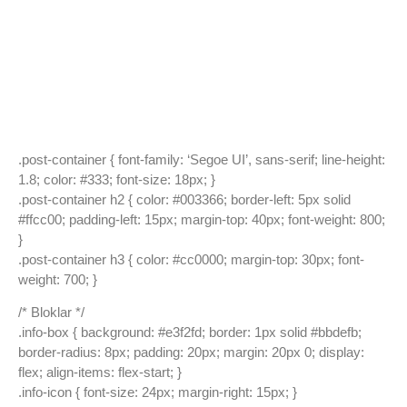
.post-container { font-family: ‘Segoe UI’, sans-serif; line-height:
1.8; color: #333; font-size: 18px; }
.post-container h2 { color: #003366; border-left: 5px solid
#ffcc00; padding-left: 15px; margin-top: 40px; font-weight: 800;
}
.post-container h3 { color: #cc0000; margin-top: 30px; font-
weight: 700; }
/* Bloklar */
.info-box { background: #e3f2fd; border: 1px solid #bbdefb;
border-radius: 8px; padding: 20px; margin: 20px 0; display:
flex; align-items: flex-start; }
.info-icon { font-size: 24px; margin-right: 15px; }