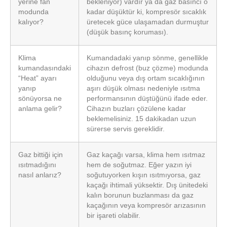
yerine fan
bekleniyor) vardır ya da gaz basıncı o
modunda
kadar düşüktür ki, kompresör sıcaklık
kalıyor?
üretecek güce ulaşamadan durmuştur
(düşük basınç koruması).
Klima
Kumandadaki yanıp sönme, genellikle
kumandasındaki
cihazın defrost (buz çözme) modunda
“Heat” ayarı
olduğunu veya dış ortam sıcaklığının
yanıp
aşırı düşük olması nedeniyle ısıtma
sönüyorsa ne
performansının düştüğünü ifade eder.
anlama gelir?
Cihazın buzları çözülene kadar
beklemelisiniz. 15 dakikadan uzun
sürerse servis gereklidir.
Gaz bittiği için
Gaz kaçağı varsa, klima hem ısıtmaz
ısıtmadığını
hem de soğutmaz. Eğer yazın iyi
nasıl anlarız?
soğutuyorken kışın ısıtmıyorsa, gaz
kaçağı ihtimali yüksektir. Dış ünitedeki
kalın borunun buzlanması da gaz
kaçağının veya kompresör arızasının
bir işareti olabilir.