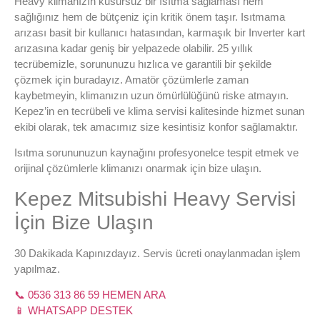
Heavy klimanızın kusursuz bir ısıtma sağlaması hem
sağlığınız hem de bütçeniz için kritik önem taşır. Isıtmama
arızası basit bir kullanıcı hatasından, karmaşık bir Inverter kart
arızasına kadar geniş bir yelpazede olabilir. 25 yıllık
tecrübemizle, sorununuzu hızlıca ve garantili bir şekilde
çözmek için buradayız. Amatör çözümlerle zaman
kaybetmeyin, klimanızın uzun ömürlülüğünü riske atmayın.
Kepez’in en tecrübeli ve klima servisi kalitesinde hizmet sunan
ekibi olarak, tek amacımız size kesintisiz konfor sağlamaktır.
Isıtma sorununuzun kaynağını profesyonelce tespit etmek ve
orijinal çözümlerle klimanızı onarmak için bize ulaşın.
Kepez Mitsubishi Heavy Servisi
İçin Bize Ulaşın
30 Dakikada Kapınızdayız. Servis ücreti onaylanmadan işlem
yapılmaz.
📞 0536 313 86 59 HEMEN ARA
📱 WHATSAPP DESTEK