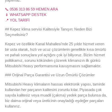
yapılmaz.
📞 0536 313 86 59 HEMEN ARA
📱 WHATSAPP DESTEK
📍 YOL TARİFİ
## Kepez klima servisi Kalitesiyle Tanışın: Neden Bizi
Seçmelisiniz?
Kepez ve özellikle Kanal Mahallesi’nde 25 yıldır hizmet veren
bir usta olarak, hızlı ve ucuz çözümlerin genellikle kısa ömürlü
ve pahalı sonuçlara yol açtığını çok iyi biliyoruz. Bizim hizmet
politikamız, sorunu kökünden çözerek klimanızın ilk günkü
Mitsubishi Heavy performansına kavuşmasını sağlamaktır.
### Orijinal Parça Garantisi ve Uzun Ömürlü Çözümler
Mitsubishi Heavy klimaların hassas elektronik yapısı, tamirde
kullanılan her parçanın kalitesini zorunlu kılar. Piyasada çok
sayıda kalitesiz veya muadil (çakma) yedek parça bulunsa da,
biz daima orijinal veya üreticinin onayladığı eşdeğer parçaları
kullanırız.