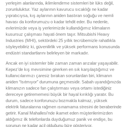
yerleşim alanlarında, iklimlendirme sistemleri bir lüks değil,
zorunluluktur. Yaz aylarının kavurucu sıcaklığı ne kadar
yıpratıcıysa, kış aylarının aniden bastıran soğuğu ve nemli
havası da konforumuzu o kadar tehdit eder. Bu nedenle,
evlerimizde veya iş yerlerimizde kullandığımız klimaların
kusursuz çalışması hayati önem taşır. Mitsubishi Heavy
Industries (MHI), sektördeki 25 yıllık tecrübemizle rahatlıkla
söyleyebiliriz ki, güvenilirlik ve yüksek performans konusunda
endüstri standartlarını belirleyen bir markadır.
Ancak en iyi sistemler bile zaman zaman arızalar yaşayabilir.
Kepez’de kış mevsimine girerken en sık karşılaştığımız ve
kullanıcılarımızı çaresiz bırakan sorunlardan biri, klimanın
aniden “Isıtmıyor” durumuna geçmesidir. Sabah uyandığınızda
klimanızın sadece fan çalıştırması veya ortamı istediğiniz
dereceye getirememesi büyük bir hayal kırıklığı yaratır. Bu
durum, sadece konforunuzu bozmakla kalmaz, yüksek
elektrik faturalarına rağmen ısınamama stresini de beraberinde
getirir. Kanal Mahallesi’nde ikamet eden müşterilerimizden
aldığımız ilk telefonlarda duyduğumuz panik ve endişe, bu
sorunun ne kadar acil olduğunu bize gösteriyor.