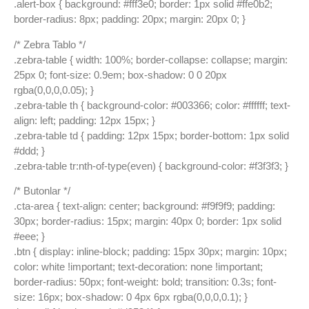
.alert-box { background: #fff3e0; border: 1px solid #ffe0b2;
border-radius: 8px; padding: 20px; margin: 20px 0; }
/* Zebra Tablo */
.zebra-table { width: 100%; border-collapse: collapse; margin:
25px 0; font-size: 0.9em; box-shadow: 0 0 20px
rgba(0,0,0,0.05); }
.zebra-table th { background-color: #003366; color: #ffffff; text-
align: left; padding: 12px 15px; }
.zebra-table td { padding: 12px 15px; border-bottom: 1px solid
#ddd; }
.zebra-table tr:nth-of-type(even) { background-color: #f3f3f3; }
/* Butonlar */
.cta-area { text-align: center; background: #f9f9f9; padding:
30px; border-radius: 15px; margin: 40px 0; border: 1px solid
#eee; }
.btn { display: inline-block; padding: 15px 30px; margin: 10px;
color: white !important; text-decoration: none !important;
border-radius: 50px; font-weight: bold; transition: 0.3s; font-
size: 16px; box-shadow: 0 4px 6px rgba(0,0,0,0.1); }