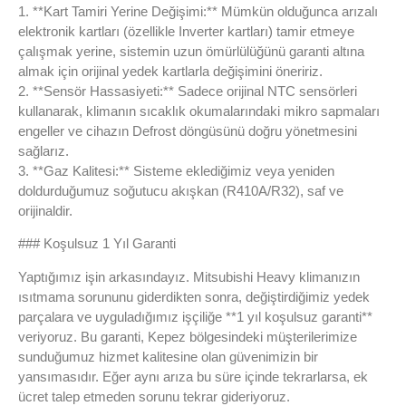
1. **Kart Tamiri Yerine Değişimi:** Mümkün olduğunca arızalı
elektronik kartları (özellikle Inverter kartları) tamir etmeye
çalışmak yerine, sistemin uzun ömürlülüğünü garanti altına
almak için orijinal yedek kartlarla değişimini öneririz.
2. **Sensör Hassasiyeti:** Sadece orijinal NTC sensörleri
kullanarak, klimanın sıcaklık okumalarındaki mikro sapmaları
engeller ve cihazın Defrost döngüsünü doğru yönetmesini
sağlarız.
3. **Gaz Kalitesi:** Sisteme eklediğimiz veya yeniden
doldurduğumuz soğutucu akışkan (R410A/R32), saf ve
orijinaldir.
### Koşulsuz 1 Yıl Garanti
Yaptığımız işin arkasındayız. Mitsubishi Heavy klimanızın
ısıtmama sorununu giderdikten sonra, değiştirdiğimiz yedek
parçalara ve uyguladığımız işçiliğe **1 yıl koşulsuz garanti**
veriyoruz. Bu garanti, Kepez bölgesindeki müşterilerimize
sunduğumuz hizmet kalitesine olan güvenimizin bir
yansımasıdır. Eğer aynı arıza bu süre içinde tekrarlarsa, ek
ücret talep etmeden sorunu tekrar gideriyoruz.