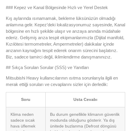
### Kepez ve Kanal Bölgesinde Hızlı ve Yerel Destek
Kış aylarında ısınamamak, bekleme lüksünüzün olmadığı
anlamına gelir. Kepez’deki lokalizasyonumuz sayesinde, Kanal
bölgesine en hızlı şekilde ulaşır ve arızaya anında müdahale
ederiz. Gelişmiş arıza tespit ekipmanlarımızla (Dijital manifold,
Kızılötesi termometreler, Ampermetreler) dakikalar içinde
arızanın kaynağını tespit ederek onarım sürecini başlatırız.
Biz, sadece tamirci değil, iklimlendirme danışmanınızız.
## Sıkça Sorulan Sorular (SSS) ve Yanıtları
Mitsubishi Heavy kullanıcılarının ısıtma sorunlarıyla ilgili en
merak ettiği soruları ve cevaplarını sizler için derledik:
Soru
Usta Cevabı
Klima neden
Bu durum genellikle klimanın güvenlik
sadece sıcak
modunda olduğunu gösterir. Ya dış
hava üflemek
ünitede buzlanma (Defrost döngüsü