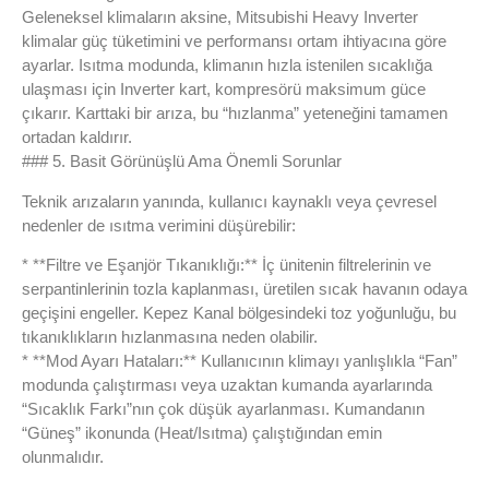
Geleneksel klimaların aksine, Mitsubishi Heavy Inverter
klimalar güç tüketimini ve performansı ortam ihtiyacına göre
ayarlar. Isıtma modunda, klimanın hızla istenilen sıcaklığa
ulaşması için Inverter kart, kompresörü maksimum güce
çıkarır. Karttaki bir arıza, bu “hızlanma” yeteneğini tamamen
ortadan kaldırır.
### 5. Basit Görünüşlü Ama Önemli Sorunlar
Teknik arızaların yanında, kullanıcı kaynaklı veya çevresel
nedenler de ısıtma verimini düşürebilir:
* **Filtre ve Eşanjör Tıkanıklığı:** İç ünitenin filtrelerinin ve
serpantinlerinin tozla kaplanması, üretilen sıcak havanın odaya
geçişini engeller. Kepez Kanal bölgesindeki toz yoğunluğu, bu
tıkanıklıkların hızlanmasına neden olabilir.
* **Mod Ayarı Hataları:** Kullanıcının klimayı yanlışlıkla “Fan”
modunda çalıştırması veya uzaktan kumanda ayarlarında
“Sıcaklık Farkı”nın çok düşük ayarlanması. Kumandanın
“Güneş” ikonunda (Heat/Isıtma) çalıştığından emin
olunmalıdır.