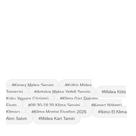
#Kepez Midea Servisi
#Kültür Midea
Tamircisi
#Antalya Midea Yetkili Servisi
#Midea Kötü
Koku Yayıyor Çözümü
#Klima Gaz Dolumu
Fiyatı
#08:30-18:30 Klima Servisi
#Kepez Nöbetçi
Klimacı
#Klima Montaj Fiyatları 2026
#İkinci El Klima
Alım Satım
#Midea Kart Tamiri