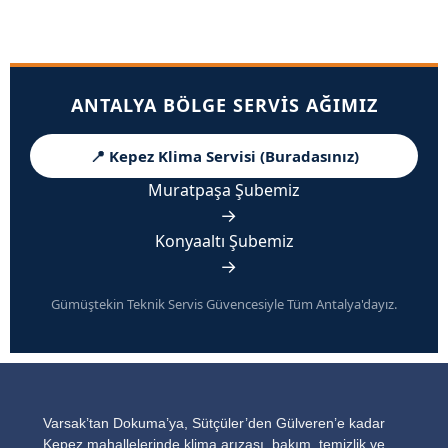
ANTALYA BÖLGE SERVIS AĞIMIZ
📍 Kepez Klima Servisi (Buradasınız)
Muratpaşa Şubemiz
→
Konyaaltı Şubemiz
→
Gümüştekin Teknik Servis Güvencesiyle Tüm Antalya'dayız.
Varsak’tan Dokuma’ya, Sütçüler’den Gülveren’e kadar
Kepez mahallelerinde klima arızası, bakım, temizlik ve