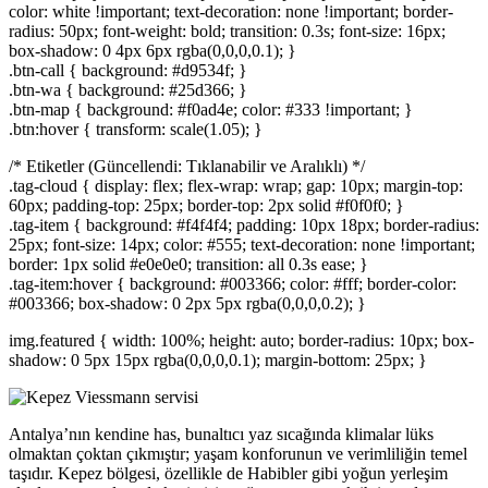
color: white !important; text-decoration: none !important; border-
radius: 50px; font-weight: bold; transition: 0.3s; font-size: 16px;
box-shadow: 0 4px 6px rgba(0,0,0,0.1); }
.btn-call { background: #d9534f; }
.btn-wa { background: #25d366; }
.btn-map { background: #f0ad4e; color: #333 !important; }
.btn:hover { transform: scale(1.05); }
/* Etiketler (Güncellendi: Tıklanabilir ve Aralıklı) */
.tag-cloud { display: flex; flex-wrap: wrap; gap: 10px; margin-top:
60px; padding-top: 25px; border-top: 2px solid #f0f0f0; }
.tag-item { background: #f4f4f4; padding: 10px 18px; border-radius:
25px; font-size: 14px; color: #555; text-decoration: none !important;
border: 1px solid #e0e0e0; transition: all 0.3s ease; }
.tag-item:hover { background: #003366; color: #fff; border-color:
#003366; box-shadow: 0 2px 5px rgba(0,0,0,0.2); }
img.featured { width: 100%; height: auto; border-radius: 10px; box-
shadow: 0 5px 15px rgba(0,0,0,0.1); margin-bottom: 25px; }
Antalya’nın kendine has, bunaltıcı yaz sıcağında klimalar lüks
olmaktan çoktan çıkmıştır; yaşam konforunun ve verimliliğin temel
taşıdır. Kepez bölgesi, özellikle de Habibler gibi yoğun yerleşim