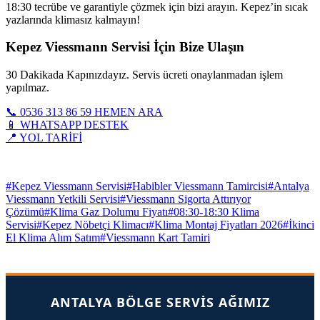
18:30 tecrübe ve garantiyle çözmek için bizi arayın. Kepez’in sıcak
yazlarında klimasız kalmayın!
Kepez Viessmann Servisi İçin Bize Ulaşın
30 Dakikada Kapınızdayız. Servis ücreti onaylanmadan işlem
yapılmaz.
📞 0536 313 86 59 HEMEN ARA
📱 WHATSAPP DESTEK
📍 YOL TARİFİ
#Kepez Viessmann Servisi
#Habibler Viessmann Tamircisi
#Antalya
Viessmann Yetkili Servisi
#Viessmann Sigorta Attırıyor
Çözümü
#Klima Gaz Dolumu Fiyatı
#08:30-18:30 Klima
Servisi
#Kepez Nöbetçi Klimacı
#Klima Montaj Fiyatları 2026
#İkinci
El Klima Alım Satım
#Viessmann Kart Tamiri
ANTALYA BÖLGE SERVIS AĞIMIZ