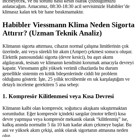
inceleyecek, ve bu sorunu nasıl kesin olarak çözdüğümüzü
anlatacağım. Amacımız, 08:30-18:30 acil servisimizle Habibler’de
klimasız kalan tek bir hane bırakmamaktır.
Habibler Viessmann Klima Neden Sigorta
Attırır? (Uzman Teknik Analiz)
Klimanın sigorta attırması, cihazın normal çalışma limitlerinin çok
üzerinde, ani veya sürekli bir akım (Amper) çekmesi sonucu oluşur.
Elektrik panosundaki sigorta (devre kesici), bu aşırı akımı
algılayarak, tesisatı ve klimanın kendisini korumak amacıyla devreyi
kapatır. Viessmann gibi yüksek verimli cihazlarda bu durum
genellikle sistemin en kritik bileşenlerinde ciddi bir problem
olduğunu gösterir. İşte, 25 yıllık tecrübemle en sık karşılaştığım ve
detaylı inceleme gerektiren 5 ana sebep:
1. Kompresör Kilitlenmesi veya Kısa Devresi
Klimanın kalbi olan kompresör, soğutucu akışkanı sıkıştırmaktan
sorumludur. Eğer kompresör içindeki sargılar (motor telleri) kısa
devre yapmışsa veya kompresör mekanik olarak “kilitlenmiş” ise,
kalkış anında normalin 5 ila 10 katı kadar akım çekmeye başlar. Bu
ani ve yüksek akım çekişi, anlık olarak sigortanın atmasına neden
olur.