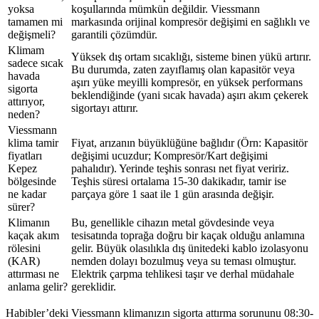
yoksa
koşullarında mümkün değildir. Viessmann
tamamen mi
markasında orijinal kompresör değişimi en sağlıklı ve
değişmeli?
garantili çözümdür.
Klimam
Yüksek dış ortam sıcaklığı, sisteme binen yükü artırır.
sadece sıcak
Bu durumda, zaten zayıflamış olan kapasitör veya
havada
aşırı yüke meyilli kompresör, en yüksek performans
sigorta
beklendiğinde (yani sıcak havada) aşırı akım çekerek
attırıyor,
sigortayı attırır.
neden?
Viessmann
klima tamir
Fiyat, arızanın büyüklüğüne bağlıdır (Örn: Kapasitör
fiyatları
değişimi ucuzdur; Kompresör/Kart değişimi
Kepez
pahalıdır). Yerinde teşhis sonrası net fiyat veririz.
bölgesinde
Teşhis süresi ortalama 15-30 dakikadır, tamir ise
ne kadar
parçaya göre 1 saat ile 1 gün arasında değişir.
sürer?
Klimanın
Bu, genellikle cihazın metal gövdesinde veya
kaçak akım
tesisatında toprağa doğru bir kaçak olduğu anlamına
rölesini
gelir. Büyük olasılıkla dış ünitedeki kablo izolasyonu
(KAR)
nemden dolayı bozulmuş veya su teması olmuştur.
attırması ne
Elektrik çarpma tehlikesi taşır ve derhal müdahale
anlama gelir?
gereklidir.
Habibler’deki Viessmann klimanızın sigorta attırma sorununu 08:30-