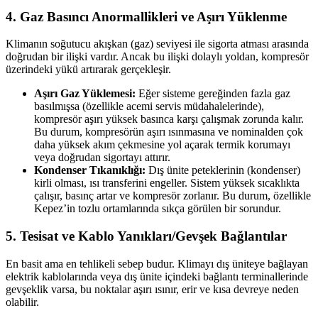
4. Gaz Basıncı Anormallikleri ve Aşırı Yüklenme
Klimanın soğutucu akışkan (gaz) seviyesi ile sigorta atması arasında
doğrudan bir ilişki vardır. Ancak bu ilişki dolaylı yoldan, kompresör
üzerindeki yükü artırarak gerçekleşir.
Aşırı Gaz Yüklemesi:
Eğer sisteme gereğinden fazla gaz
basılmışsa (özellikle acemi servis müdahalelerinde),
kompresör aşırı yüksek basınca karşı çalışmak zorunda kalır.
Bu durum, kompresörün aşırı ısınmasına ve nominalden çok
daha yüksek akım çekmesine yol açarak termik korumayı
veya doğrudan sigortayı attırır.
Kondenser Tıkanıklığı:
Dış ünite peteklerinin (kondenser)
kirli olması, ısı transferini engeller. Sistem yüksek sıcaklıkta
çalışır, basınç artar ve kompresör zorlanır. Bu durum, özellikle
Kepez’in tozlu ortamlarında sıkça görülen bir sorundur.
5. Tesisat ve Kablo Yanıkları/Gevşek Bağlantılar
En basit ama en tehlikeli sebep budur. Klimayı dış üniteye bağlayan
elektrik kablolarında veya dış ünite içindeki bağlantı terminallerinde
gevşeklik varsa, bu noktalar aşırı ısınır, erir ve kısa devreye neden
olabilir.