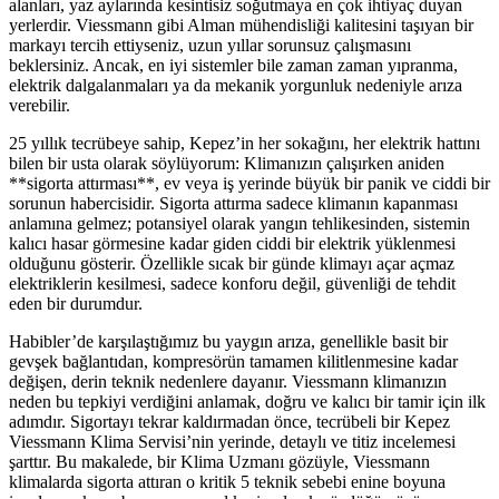
alanları, yaz aylarında kesintisiz soğutmaya en çok ihtiyaç duyan
yerlerdir. Viessmann gibi Alman mühendisliği kalitesini taşıyan bir
markayı tercih ettiyseniz, uzun yıllar sorunsuz çalışmasını
beklersiniz. Ancak, en iyi sistemler bile zaman zaman yıpranma,
elektrik dalgalanmaları ya da mekanik yorgunluk nedeniyle arıza
verebilir.
25 yıllık tecrübeye sahip, Kepez’in her sokağını, her elektrik hattını
bilen bir usta olarak söylüyorum: Klimanızın çalışırken aniden
**sigorta attırması**, ev veya iş yerinde büyük bir panik ve ciddi bir
sorunun habercisidir. Sigorta attırma sadece klimanın kapanması
anlamına gelmez; potansiyel olarak yangın tehlikesinden, sistemin
kalıcı hasar görmesine kadar giden ciddi bir elektrik yüklenmesi
olduğunu gösterir. Özellikle sıcak bir günde klimayı açar açmaz
elektriklerin kesilmesi, sadece konforu değil, güvenliği de tehdit
eden bir durumdur.
Habibler’de karşılaştığımız bu yaygın arıza, genellikle basit bir
gevşek bağlantıdan, kompresörün tamamen kilitlenmesine kadar
değişen, derin teknik nedenlere dayanır. Viessmann klimanızın
neden bu tepkiyi verdiğini anlamak, doğru ve kalıcı bir tamir için ilk
adımdır. Sigortayı tekrar kaldırmadan önce, tecrübeli bir Kepez
Viessmann Klima Servisi’nin yerinde, detaylı ve titiz incelemesi
şarttır. Bu makalede, bir Klima Uzmanı gözüyle, Viessmann
klimalarda sigorta attıran o kritik 5 teknik sebebi enine boyuna