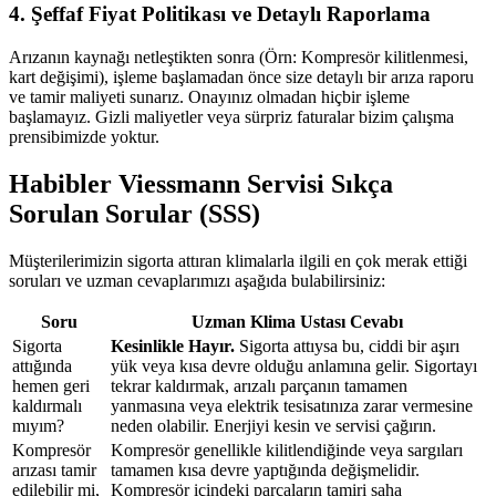
4. Şeffaf Fiyat Politikası ve Detaylı Raporlama
Arızanın kaynağı netleştikten sonra (Örn: Kompresör kilitlenmesi,
kart değişimi), işleme başlamadan önce size detaylı bir arıza raporu
ve tamir maliyeti sunarız. Onayınız olmadan hiçbir işleme
başlamayız. Gizli maliyetler veya sürpriz faturalar bizim çalışma
prensibimizde yoktur.
Habibler Viessmann Servisi Sıkça
Sorulan Sorular (SSS)
Müşterilerimizin sigorta attıran klimalarla ilgili en çok merak ettiği
soruları ve uzman cevaplarımızı aşağıda bulabilirsiniz:
Soru
Uzman Klima Ustası Cevabı
Sigorta
Kesinlikle Hayır.
Sigorta attıysa bu, ciddi bir aşırı
attığında
yük veya kısa devre olduğu anlamına gelir. Sigortayı
hemen geri
tekrar kaldırmak, arızalı parçanın tamamen
kaldırmalı
yanmasına veya elektrik tesisatınıza zarar vermesine
mıyım?
neden olabilir. Enerjiyi kesin ve servisi çağırın.
Kompresör
Kompresör genellikle kilitlendiğinde veya sargıları
arızası tamir
tamamen kısa devre yaptığında değişmelidir.
edilebilir mi,
Kompresör içindeki parçaların tamiri saha