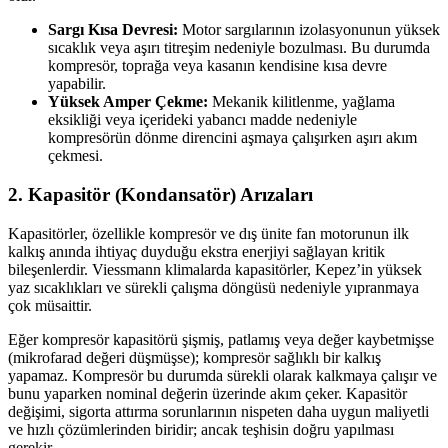
Sargı Kısa Devresi:
Motor sargılarının izolasyonunun yüksek
sıcaklık veya aşırı titreşim nedeniyle bozulması. Bu durumda
kompresör, toprağa veya kasanın kendisine kısa devre
yapabilir.
Yüksek Amper Çekme:
Mekanik kilitlenme, yağlama
eksikliği veya içerideki yabancı madde nedeniyle
kompresörün dönme direncini aşmaya çalışırken aşırı akım
çekmesi.
2. Kapasitör (Kondansatör) Arızaları
Kapasitörler, özellikle kompresör ve dış ünite fan motorunun ilk
kalkış anında ihtiyaç duyduğu ekstra enerjiyi sağlayan kritik
bileşenlerdir. Viessmann klimalarda kapasitörler, Kepez’in yüksek
yaz sıcaklıkları ve sürekli çalışma döngüsü nedeniyle yıpranmaya
çok müsaittir.
Eğer kompresör kapasitörü şişmiş, patlamış veya değer kaybetmişse
(mikrofarad değeri düşmüşse); kompresör sağlıklı bir kalkış
yapamaz. Kompresör bu durumda sürekli olarak kalkmaya çalışır ve
bunu yaparken nominal değerin üzerinde akım çeker. Kapasitör
değişimi, sigorta attırma sorunlarının nispeten daha uygun maliyetli
ve hızlı çözümlerinden biridir; ancak teşhisin doğru yapılması
gerekir.