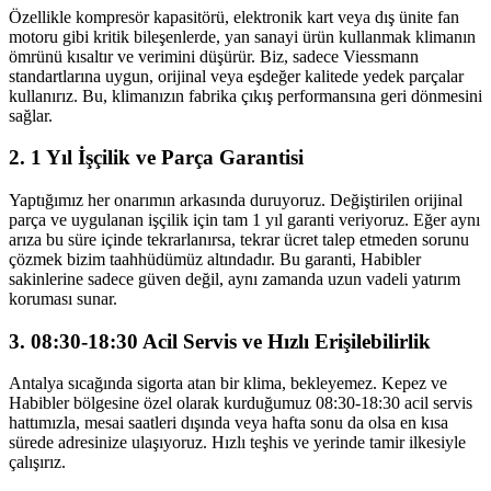
Özellikle kompresör kapasitörü, elektronik kart veya dış ünite fan
motoru gibi kritik bileşenlerde, yan sanayi ürün kullanmak klimanın
ömrünü kısaltır ve verimini düşürür. Biz, sadece Viessmann
standartlarına uygun, orijinal veya eşdeğer kalitede yedek parçalar
kullanırız. Bu, klimanızın fabrika çıkış performansına geri dönmesini
sağlar.
2. 1 Yıl İşçilik ve Parça Garantisi
Yaptığımız her onarımın arkasında duruyoruz. Değiştirilen orijinal
parça ve uygulanan işçilik için tam 1 yıl garanti veriyoruz. Eğer aynı
arıza bu süre içinde tekrarlanırsa, tekrar ücret talep etmeden sorunu
çözmek bizim taahhüdümüz altındadır. Bu garanti, Habibler
sakinlerine sadece güven değil, aynı zamanda uzun vadeli yatırım
koruması sunar.
3. 08:30-18:30 Acil Servis ve Hızlı Erişilebilirlik
Antalya sıcağında sigorta atan bir klima, bekleyemez. Kepez ve
Habibler bölgesine özel olarak kurduğumuz 08:30-18:30 acil servis
hattımızla, mesai saatleri dışında veya hafta sonu da olsa en kısa
sürede adresinize ulaşıyoruz. Hızlı teşhis ve yerinde tamir ilkesiyle
çalışırız.