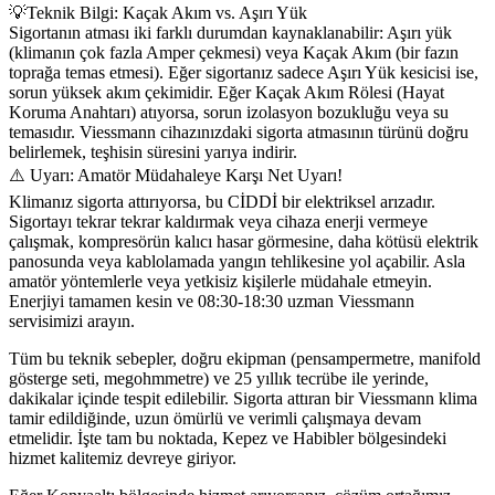
💡
Teknik Bilgi: Kaçak Akım vs. Aşırı Yük
Sigortanın atması iki farklı durumdan kaynaklanabilir: Aşırı yük
(klimanın çok fazla Amper çekmesi) veya Kaçak Akım (bir fazın
toprağa temas etmesi). Eğer sigortanız sadece Aşırı Yük kesicisi ise,
sorun yüksek akım çekimidir. Eğer Kaçak Akım Rölesi (Hayat
Koruma Anahtarı) atıyorsa, sorun izolasyon bozukluğu veya su
temasıdır. Viessmann cihazınızdaki sigorta atmasının türünü doğru
belirlemek, teşhisin süresini yarıya indirir.
⚠️ Uyarı: Amatör Müdahaleye Karşı Net Uyarı!
Klimanız sigorta attırıyorsa, bu CİDDİ bir elektriksel arızadır.
Sigortayı tekrar tekrar kaldırmak veya cihaza enerji vermeye
çalışmak, kompresörün kalıcı hasar görmesine, daha kötüsü elektrik
panosunda veya kablolamada yangın tehlikesine yol açabilir. Asla
amatör yöntemlerle veya yetkisiz kişilerle müdahale etmeyin.
Enerjiyi tamamen kesin ve 08:30-18:30 uzman Viessmann
servisimizi arayın.
Tüm bu teknik sebepler, doğru ekipman (pensampermetre, manifold
gösterge seti, megohmmetre) ve 25 yıllık tecrübe ile yerinde,
dakikalar içinde tespit edilebilir. Sigorta attıran bir Viessmann klima
tamir edildiğinde, uzun ömürlü ve verimli çalışmaya devam
etmelidir. İşte tam bu noktada, Kepez ve Habibler bölgesindeki
hizmet kalitemiz devreye giriyor.