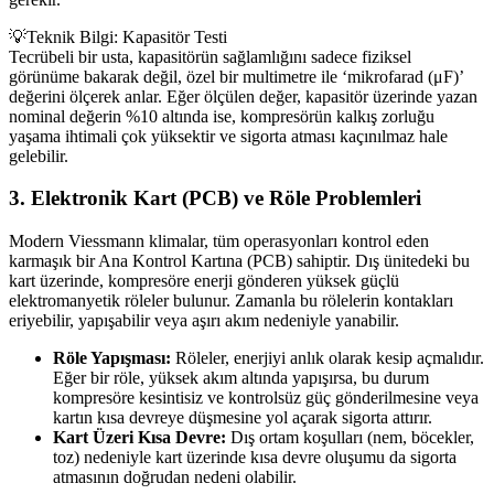
💡
Teknik Bilgi: Kapasitör Testi
Tecrübeli bir usta, kapasitörün sağlamlığını sadece fiziksel
görünüme bakarak değil, özel bir multimetre ile ‘mikrofarad (μF)’
değerini ölçerek anlar. Eğer ölçülen değer, kapasitör üzerinde yazan
nominal değerin %10 altında ise, kompresörün kalkış zorluğu
yaşama ihtimali çok yüksektir ve sigorta atması kaçınılmaz hale
gelebilir.
3. Elektronik Kart (PCB) ve Röle Problemleri
Modern Viessmann klimalar, tüm operasyonları kontrol eden
karmaşık bir Ana Kontrol Kartına (PCB) sahiptir. Dış ünitedeki bu
kart üzerinde, kompresöre enerji gönderen yüksek güçlü
elektromanyetik röleler bulunur. Zamanla bu rölelerin kontakları
eriyebilir, yapışabilir veya aşırı akım nedeniyle yanabilir.
Röle Yapışması:
Röleler, enerjiyi anlık olarak kesip açmalıdır.
Eğer bir röle, yüksek akım altında yapışırsa, bu durum
kompresöre kesintisiz ve kontrolsüz güç gönderilmesine veya
kartın kısa devreye düşmesine yol açarak sigorta attırır.
Kart Üzeri Kısa Devre:
Dış ortam koşulları (nem, böcekler,
toz) nedeniyle kart üzerinde kısa devre oluşumu da sigorta
atmasının doğrudan nedeni olabilir.