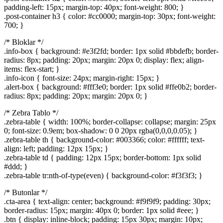
padding-left: 15px; margin-top: 40px; font-weight: 800; }
.post-container h3 { color: #cc0000; margin-top: 30px; font-weight:
700; }
/* Bloklar */
.info-box { background: #e3f2fd; border: 1px solid #bbdefb; border-
radius: 8px; padding: 20px; margin: 20px 0; display: flex; align-
items: flex-start; }
.info-icon { font-size: 24px; margin-right: 15px; }
.alert-box { background: #fff3e0; border: 1px solid #ffe0b2; border-
radius: 8px; padding: 20px; margin: 20px 0; }
/* Zebra Tablo */
.zebra-table { width: 100%; border-collapse: collapse; margin: 25px
0; font-size: 0.9em; box-shadow: 0 0 20px rgba(0,0,0,0.05); }
.zebra-table th { background-color: #003366; color: #ffffff; text-
align: left; padding: 12px 15px; }
.zebra-table td { padding: 12px 15px; border-bottom: 1px solid
#ddd; }
.zebra-table tr:nth-of-type(even) { background-color: #f3f3f3; }
/* Butonlar */
.cta-area { text-align: center; background: #f9f9f9; padding: 30px;
border-radius: 15px; margin: 40px 0; border: 1px solid #eee; }
.btn { display: inline-block; padding: 15px 30px; margin: 10px;