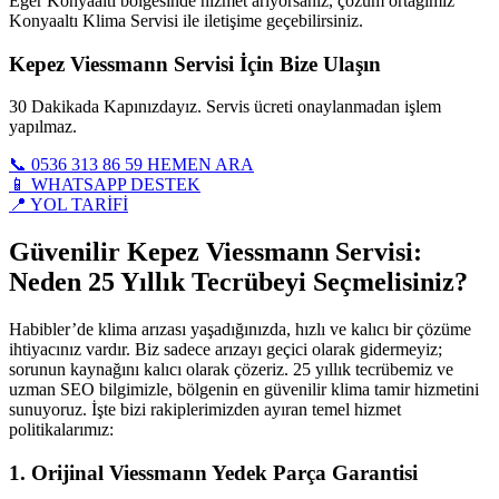
Eğer Konyaaltı bölgesinde hizmet arıyorsanız, çözüm ortağımız
Konyaaltı Klima Servisi ile iletişime geçebilirsiniz.
Kepez Viessmann Servisi İçin Bize Ulaşın
30 Dakikada Kapınızdayız. Servis ücreti onaylanmadan işlem
yapılmaz.
📞 0536 313 86 59 HEMEN ARA
📱 WHATSAPP DESTEK
📍 YOL TARİFİ
Güvenilir Kepez Viessmann Servisi:
Neden 25 Yıllık Tecrübeyi Seçmelisiniz?
Habibler’de klima arızası yaşadığınızda, hızlı ve kalıcı bir çözüme
ihtiyacınız vardır. Biz sadece arızayı geçici olarak gidermeyiz;
sorunun kaynağını kalıcı olarak çözeriz. 25 yıllık tecrübemiz ve
uzman SEO bilgimizle, bölgenin en güvenilir klima tamir hizmetini
sunuyoruz. İşte bizi rakiplerimizden ayıran temel hizmet
politikalarımız:
1. Orijinal Viessmann Yedek Parça Garantisi