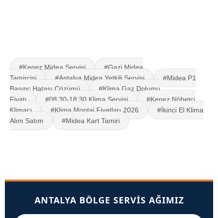
#Kepez Midea Servisi
#Gazi Midea
Tamircisi
#Antalya Midea Yetkili Servisi
#Midea P1
Basınç Hatası Çözümü
#Klima Gaz Dolumu
Fiyatı
#08:30-18:30 Klima Servisi
#Kepez Nöbetçi
Klimacı
#Klima Montaj Fiyatları 2026
#İkinci El Klima
Alım Satım
#Midea Kart Tamiri
ANTALYA BÖLGE SERVIS AĞIMIZ