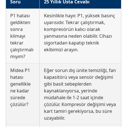
Soru
25 Yıllık Usta Cevabı
P1 hatası
Kesinlikle hayır. P1, yüksek basınç
geldikten
uyarısıdır. Tekrar çalıştırmak,
sonra
kompresörün kalıcı olarak
klimayı
yanmasına neden olabilir. Cihazı
tekrar
sigortadan kapatıp teknik
çalıştırmalı
ekibimizi arayın.
mıyım?
Midea P1
Eğer sorun dış ünite temizliği, fan
hatası
kapasitörü veya sensör değişimi
genellikle
gibi basit sebeplerden
ne kadar
kaynaklanıyorsa, yerinde
sürede
müdahale ile 1-2 saat içinde
çözülür?
çözülür. Kompresör değişimi veya
kart tamiri gerekiyorsa, bu süre
uzayabilir.