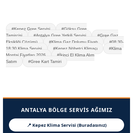
#Kepez Gree Servisi
#Göksu Gree
Tamircisi
#Antalya Gree Yetkili Servisi
#Gree Gaz
Eksikliği Çözümü
#Klima Gaz Dolumu Fiyatı
#08:30-
18:30 Klima Servisi
#Kepez Nöbetçi Klimacı
#Klima
Montaj Fiyatları 2026
#İkinci El Klima Alım
Satım
#Gree Kart Tamiri
ANTALYA BÖLGE SERVIS AĞIMIZ
📍 Kepez Klima Servisi (Buradasınız)