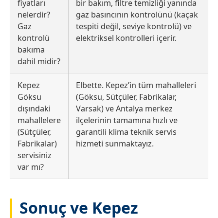
fiyatları
bir bakım, filtre temizliği yanında
nelerdir?
gaz basıncının kontrolünü (kaçak
Gaz
tespiti değil, seviye kontrolü) ve
kontrolü
elektriksel kontrolleri içerir.
bakıma
dahil midir?
Kepez
Elbette. Kepez’in tüm mahalleleri
Göksu
(Göksu, Sütçüler, Fabrikalar,
dışındaki
Varsak) ve Antalya merkez
mahallelere
ilçelerinin tamamına hızlı ve
(Sütçüler,
garantili klima teknik servis
Fabrikalar)
hizmeti sunmaktayız.
servisiniz
var mı?
Sonuç ve Kepez