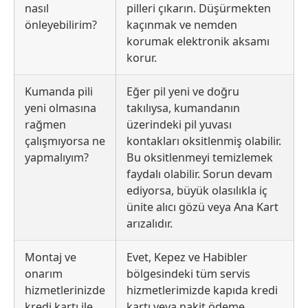
nasıl
pilleri çıkarın. Düşürmekten
önleyebilirim?
kaçınmak ve nemden
korumak elektronik aksamı
korur.
Kumanda pili
Eğer pil yeni ve doğru
yeni olmasına
takılıysa, kumandanın
rağmen
üzerindeki pil yuvası
çalışmıyorsa ne
kontakları oksitlenmiş olabilir.
yapmalıyım?
Bu oksitlenmeyi temizlemek
faydalı olabilir. Sorun devam
ediyorsa, büyük olasılıkla iç
ünite alıcı gözü veya Ana Kart
arızalıdır.
Montaj ve
Evet, Kepez ve Habibler
onarım
bölgesindeki tüm servis
hizmetlerinizde
hizmetlerimizde kapıda kredi
kredi kartı ile
kartı veya nakit ödeme