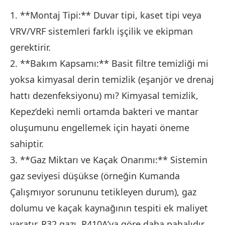
1. **Montaj Tipi:** Duvar tipi, kaset tipi veya
VRV/VRF sistemleri farklı işçilik ve ekipman
gerektirir.
2. **Bakım Kapsamı:** Basit filtre temizliği mi
yoksa kimyasal derin temizlik (eşanjör ve drenaj
hattı dezenfeksiyonu) mı? Kimyasal temizlik,
Kepez’deki nemli ortamda bakteri ve mantar
oluşumunu engellemek için hayati öneme
sahiptir.
3. **Gaz Miktarı ve Kaçak Onarımı:** Sistemin
gaz seviyesi düşükse (örneğin Kumanda
Çalışmıyor sorununu tetikleyen durum), gaz
dolumu ve kaçak kaynağının tespiti ek maliyet
yaratır. R32 gazı, R410A’ya göre daha pahalıdır.