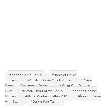
#Kepez Daikin Servisi
#Habibler Daikin
Tamircisi
#Antalya Daikin Yetkili Servisi
#Daikin
Kumanda Çalışmıyor Çözümü
#Klima Gaz Dolumu
Fiyatı
#08:30-18:30 Klima Servisi
#Kepez Nöbetçi
Klimacı
#Klima Montaj Fiyatları 2026
#İkinci El Klima
Alım Satım
#Daikin Kart Tamiri