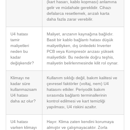
(kart hasarı, kablo kopması) anlamına
gelir ve müdahale gereklidir. Cihazı
defalarca resetlemek, arızalı karta
daha fazla zarar verebilir.
U4 hatası
Maliyet, arızanın kaynağına bağlıdır.
tamir
Basit bir kablo bağlantı hatası düşük
maliyetleri
maliyetliyken, dış ünitedeki Inverter
neden bu
PCB veya Kompresör arızası yüksek
kadar
maliyetlidir. Bu nedenle doğru teşhis,
değişkendir?
maliyetin belirlenmesinde kilit rol oynar.
Klimayı ne
Kullanım sıklığı değil, bakım kalitesi ve
kadar süre
çevresel faktörler (voltaj, nem) U4
kullanmazsam
hatasını etkiler. Periyodik bakım
U4 hatası
sırasında bağlantı terminallerinin
daha az olur?
kontrol edilmesi ve kart temizliği
yapılması, U4 riskini azaltır.
U4 hatası
Hayır. Klima zaten kendini korumaya
varken klimayı
almıştır ve çalışmayacaktır. Zorla