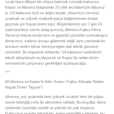
sıcak hava üfleyen bir cihaza bakmak zorunda kalırsınız.
Kepez ve Altınova bölgesinde 25 yıllık tecrübemizle biliyoruz
ki, U4 hatasının hızlı ve doğru tespiti, cihazınızın ömrünü
uzatmak ve yüksek maliyetli parça değişimlerinin önüne
geçmek için hayati önem taşır. Müşterilerimiz için 7 gün 24
saat kesintisiz servis anlayışımızla, Altınova Fujitsu Klima
Tamircisi ihtiyacınızda hızlı ve garantili çözümler sunmaktayız.
Amacımız, sadece arızayı gidermek değil, aynı zamanda bu
arızanın neden tekrar etmeyeceğine dair teknik güvence
vermektir. Bu kapsamlı rehberde, U4 hatasının nedenlerini
teknik detaylarıyla inceleyecek ve Kepez’de neden bizim
servisimizle çalışmanız gerektiğini açıklayacağız.
***
## Altınova ve Kepez’in İklim Sınavı: Fujitsu Klimalar Neden
Hayati Önem Taşıyor?
Altınova, yaz aylarında hem yüksek sıcaklık hem de yoğun
nemin birleştiği zorlu bir atmosfere sahiptir. Bu koşullar, klima
sistemleri üzerinde sürekli ve yüksek bir yük oluşturur.
Fujitsu’nun inverter teknolojisi, enerji verimliliği sağlarken, bu