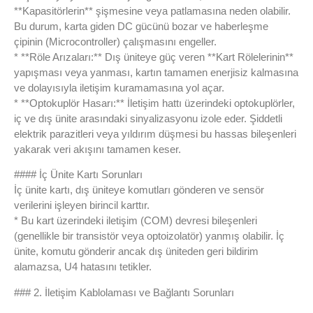
**Kapasitörlerin** şişmesine veya patlamasına neden olabilir.
Bu durum, karta giden DC gücünü bozar ve haberleşme
çipinin (Microcontroller) çalışmasını engeller.
* **Röle Arızaları:** Dış üniteye güç veren **Kart Rölelerinin**
yapışması veya yanması, kartın tamamen enerjisiz kalmasına
ve dolayısıyla iletişim kuramamasına yol açar.
* **Optokuplör Hasarı:** İletişim hattı üzerindeki optokuplörler,
iç ve dış ünite arasındaki sinyalizasyonu izole eder. Şiddetli
elektrik parazitleri veya yıldırım düşmesi bu hassas bileşenleri
yakarak veri akışını tamamen keser.
#### İç Ünite Kartı Sorunları
İç ünite kartı, dış üniteye komutları gönderen ve sensör
verilerini işleyen birincil karttır.
* Bu kart üzerindeki iletişim (COM) devresi bileşenleri
(genellikle bir transistör veya optoizolatör) yanmış olabilir. İç
ünite, komutu gönderir ancak dış üniteden geri bildirim
alamazsa, U4 hatasını tetikler.
### 2. İletişim Kablolaması ve Bağlantı Sorunları