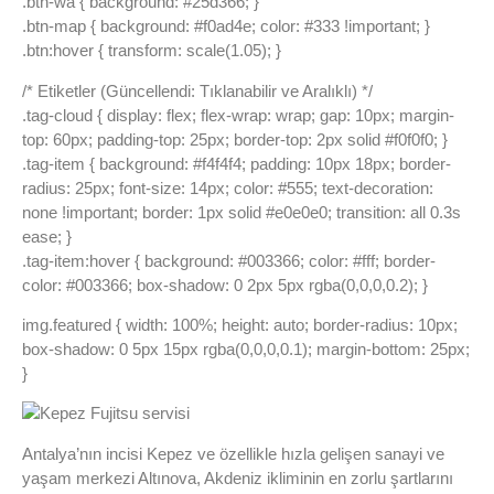
.btn-wa { background: #25d366; }
.btn-map { background: #f0ad4e; color: #333 !important; }
.btn:hover { transform: scale(1.05); }
/* Etiketler (Güncellendi: Tıklanabilir ve Aralıklı) */
.tag-cloud { display: flex; flex-wrap: wrap; gap: 10px; margin-
top: 60px; padding-top: 25px; border-top: 2px solid #f0f0f0; }
.tag-item { background: #f4f4f4; padding: 10px 18px; border-
radius: 25px; font-size: 14px; color: #555; text-decoration:
none !important; border: 1px solid #e0e0e0; transition: all 0.3s
ease; }
.tag-item:hover { background: #003366; color: #fff; border-
color: #003366; box-shadow: 0 2px 5px rgba(0,0,0,0.2); }
img.featured { width: 100%; height: auto; border-radius: 10px;
box-shadow: 0 5px 15px rgba(0,0,0,0.1); margin-bottom: 25px;
}
Antalya’nın incisi Kepez ve özellikle hızla gelişen sanayi ve
yaşam merkezi Altınova, Akdeniz ikliminin en zorlu şartlarını