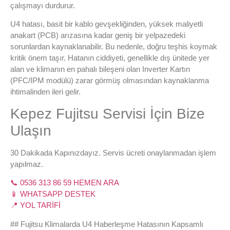
çalışmayı durdurur.
U4 hatası, basit bir kablo gevşekliğinden, yüksek maliyetli
anakart (PCB) arızasına kadar geniş bir yelpazedeki
sorunlardan kaynaklanabilir. Bu nedenle, doğru teşhis koymak
kritik önem taşır. Hatanın ciddiyeti, genellikle dış ünitede yer
alan ve klimanın en pahalı bileşeni olan Inverter Kartın
(PFC/IPM modülü) zarar görmüş olmasından kaynaklanma
ihtimalinden ileri gelir.
Kepez Fujitsu Servisi İçin Bize
Ulaşın
30 Dakikada Kapınızdayız. Servis ücreti onaylanmadan işlem
yapılmaz.
📞 0536 313 86 59 HEMEN ARA
📱 WHATSAPP DESTEK
📍 YOL TARİFİ
## Fujitsu Klimalarda U4 Haberleşme Hatasının Kapsamlı