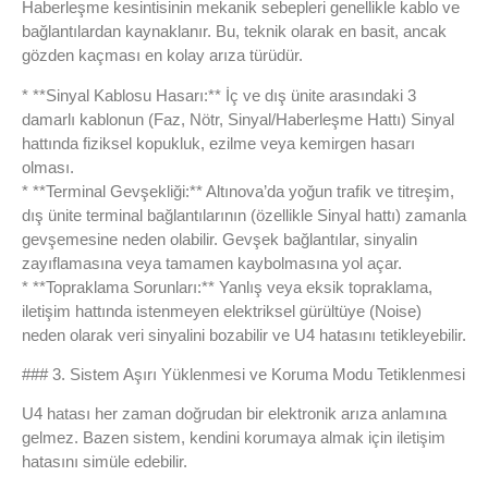
Haberleşme kesintisinin mekanik sebepleri genellikle kablo ve
bağlantılardan kaynaklanır. Bu, teknik olarak en basit, ancak
gözden kaçması en kolay arıza türüdür.
* **Sinyal Kablosu Hasarı:** İç ve dış ünite arasındaki 3
damarlı kablonun (Faz, Nötr, Sinyal/Haberleşme Hattı) Sinyal
hattında fiziksel kopukluk, ezilme veya kemirgen hasarı
olması.
* **Terminal Gevşekliği:** Altınova’da yoğun trafik ve titreşim,
dış ünite terminal bağlantılarının (özellikle Sinyal hattı) zamanla
gevşemesine neden olabilir. Gevşek bağlantılar, sinyalin
zayıflamasına veya tamamen kaybolmasına yol açar.
* **Topraklama Sorunları:** Yanlış veya eksik topraklama,
iletişim hattında istenmeyen elektriksel gürültüye (Noise)
neden olarak veri sinyalini bozabilir ve U4 hatasını tetikleyebilir.
### 3. Sistem Aşırı Yüklenmesi ve Koruma Modu Tetiklenmesi
U4 hatası her zaman doğrudan bir elektronik arıza anlamına
gelmez. Bazen sistem, kendini korumaya almak için iletişim
hatasını simüle edebilir.