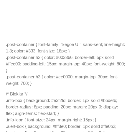
.post-container { font-family: ‘Segoe UI’, sans-serif; line-height:
1.8; color: #333; font-size: 18px; }
.post-container h2 { color: #003366; border-left: 5px solid
#ffcc00; padding-left: 15px; margin-top: 40px; font-weight: 800;
}
.post-container h3 { color: #cc0000; margin-top: 30px; font-
weight: 700; }
/* Bloklar */
.info-box { background: #e3f2fd; border: 1px solid #bbdefb;
border-radius: 8px; padding: 20px; margin: 20px 0; display:
flex; align-items: flex-start; }
.info-icon { font-size: 24px; margin-right: 15px; }
.alert-box { background: #fff3e0; border: 1px solid #ffe0b2;