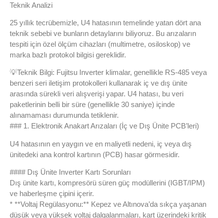
Teknik Analizi
25 yıllık tecrübemizle, U4 hatasının temelinde yatan dört ana
teknik sebebi ve bunların detaylarını biliyoruz. Bu arızaların
tespiti için özel ölçüm cihazları (multimetre, osiloskop) ve
marka bazlı protokol bilgisi gereklidir.
💡
Teknik Bilgi: Fujitsu Inverter klimalar, genellikle RS-485 veya
benzeri seri iletişim protokolleri kullanarak iç ve dış ünite
arasında sürekli veri alışverişi yapar. U4 hatası, bu veri
paketlerinin belli bir süre (genellikle 30 saniye) içinde
alınamaması durumunda tetiklenir.
### 1. Elektronik Anakart Arızaları (İç ve Dış Ünite PCB’leri)
U4 hatasının en yaygın ve en maliyetli nedeni, iç veya dış
ünitedeki ana kontrol kartının (PCB) hasar görmesidir.
#### Dış Ünite Inverter Kartı Sorunları
Dış ünite kartı, kompresörü süren güç modüllerini (IGBT/IPM)
ve haberleşme çipini içerir.
* **Voltaj Regülasyonu:** Kepez ve Altınova’da sıkça yaşanan
düşük veya yüksek voltaj dalgalanmaları, kart üzerindeki kritik