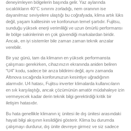
deneyimleyen bölgelerin başında gelir. Yaz aylarında
sıcaklıkların 40°C sınırını zorladığı, nem oranının ise
dayanılmaz seviyelere ulaştığı bu coğrafyada, klima artık lüks
değil, yaşam kalitesinin ve konforunun temel şartıdır. Fujitsu,
sunduğu yüksek enerji verimliliği ve uzun ömürlü performansı
ile bölge sakinlerinin en çok güvendiği markalardan biridir.
Ancak, en iyi sistemler bile zaman zaman teknik arızalar
verebilir.
Bir yaz günü, tam da klimanın en yüksek performansta
çalışması gerekirken, cihazınızın ekranında aniden beliren
“U4” kodu, sadece bir arıza bildirimi değil, aynı zamanda
Altınova sıcağında konforunuzun kesintiye uğradığının
alarmıdır. U4 hatası, Fujitsu inverter klimalarda kullanıcıların
en sık karşılaştığı, ancak çözümünün amatör müdahaleye izin
vermeyecek kadar derin teknik bilgi gerektirdiği kritik bir
iletişim hatasıdır.
Bu hata genellikle klimanın iç ünitesi ile dış ünitesi arasındaki
hayati bilgi akışının kesildiğini gösterir. Klima bu durumda
çalışmayı durdurur, dış ünite devreye girmez ve siz sadece