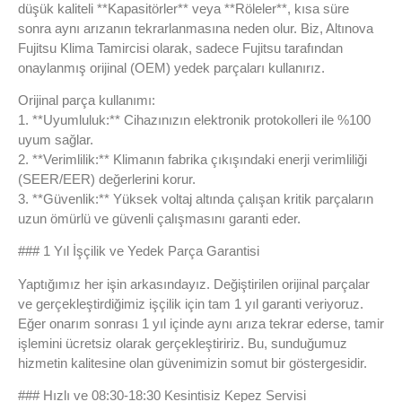
düşük kaliteli **Kapasitörler** veya **Röleler**, kısa süre
sonra aynı arızanın tekrarlanmasına neden olur. Biz, Altınova
Fujitsu Klima Tamircisi olarak, sadece Fujitsu tarafından
onaylanmış orijinal (OEM) yedek parçaları kullanırız.
Orijinal parça kullanımı:
1. **Uyumluluk:** Cihazınızın elektronik protokolleri ile %100
uyum sağlar.
2. **Verimlilik:** Klimanın fabrika çıkışındaki enerji verimliliği
(SEER/EER) değerlerini korur.
3. **Güvenlik:** Yüksek voltaj altında çalışan kritik parçaların
uzun ömürlü ve güvenli çalışmasını garanti eder.
### 1 Yıl İşçilik ve Yedek Parça Garantisi
Yaptığımız her işin arkasındayız. Değiştirilen orijinal parçalar
ve gerçekleştirdiğimiz işçilik için tam 1 yıl garanti veriyoruz.
Eğer onarım sonrası 1 yıl içinde aynı arıza tekrar ederse, tamir
işlemini ücretsiz olarak gerçekleştiririz. Bu, sunduğumuz
hizmetin kalitesine olan güvenimizin somut bir göstergesidir.
### Hızlı ve 08:30-18:30 Kesintisiz Kepez Servisi