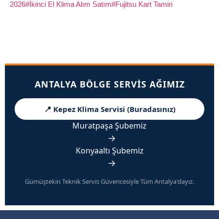
2026
#İkinci El Klima Alım Satım
#Fujitsu Kart Tamiri
ANTALYA BÖLGE SERVIS AĞIMIZ
📍 Kepez Klima Servisi (Buradasınız)
Muratpaşa Şubemiz
→
Konyaaltı Şubemiz
→
Gümüştekin Teknik Servis Güvencesiyle Tüm Antalya'dayız.