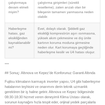
çalıştırmaya
çalıştırma girişimleri (sürekli
devam etmeli
resetleme), zaten arızalı olan bir
miyim?
bileşenin tamamen yanmasına neden
olabilir.
Haberleşme
Evet, dolaylı olarak. Şiddetli gaz
hatası, gaz
eksikliği kompresörün aşırı ısınmasına,
eksikliğinden
yüksek akım çekmesine ve dış ünite
kaynaklanabilir
kartının koruma moduna girmesine
mi?
neden olur. Kart korumaya geçtiğinde
haberleşme kesilir ve U4 hatası oluşur.
***
## Sonuç: Altınova ve Kepez’de Konforunuz Garanti Altında
Fujitsu klimaların karmaşık inverter yapısı, U4 gibi haberleşme
hatalarının teşhisini ve onarımını derin teknik uzmanlık
gerektiren bir iş haline getirir. Altınova ve Kepez bölgesinde
08:30-18:30 hizmet veren deneyimli Klima Ustası olarak,
sorunun kaynağını hızla tespit eder, orijinal yedek parçalarla