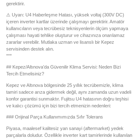
gerektirir.
⚠️ Uyarı: U4 Haberleşme Hatası, yüksek voltaj (300V DC)
içeren inverter kartlar üzerinde çalışmayı gerektirir. Amatör
kullanıcıların veya tecrübesiz teknisyenlerin ölçüm yapmaya
çalışması hayati tehlike oluşturur ve cihazınıza onarılamaz
zararlar verebilir. Mutlaka uzman ve lisanslı bir Kepez
servisinden destek alın.
***
## Kepez/Altınova’da Güvenilir Klima Servisi: Neden Bizi
Tercih Etmelisiniz?
Kepez ve Altınova bölgesinde 25 yıllık tecrübemizle, klima
tamiri sadece arıza gidermek değil, aynı zamanda uzun vadeli
konfor garantisi sunmaktır. Fujitsu U4 hatasının doğru teşhisi
ve kalıcı çözümü için bizi tercih etmenizin nedenleri:
### Orijinal Parça Kullanımımızda Sıfır Tolerans
Piyasa, maalesef kalitesiz yan sanayi (aftermarket) yedek
parçalarla doludur. Özellikle inverter kart tamirlerinde kullanılan