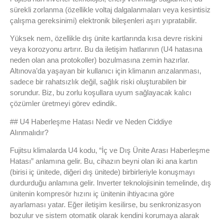
sürekli zorlanma (özellikle voltaj dalgalanmaları veya kesintisiz
çalışma gereksinimi) elektronik bileşenleri aşırı yıpratabilir.
Yüksek nem, özellikle dış ünite kartlarında kısa devre riskini
veya korozyonu artırır. Bu da iletişim hatlarının (U4 hatasına
neden olan ana protokoller) bozulmasına zemin hazırlar.
Altınova’da yaşayan bir kullanıcı için klimanın arızalanması,
sadece bir rahatsızlık değil, sağlık riski oluşturabilen bir
sorundur. Biz, bu zorlu koşullara uyum sağlayacak kalıcı
çözümler üretmeyi görev edindik.
## U4 Haberleşme Hatası Nedir ve Neden Ciddiye
Alınmalıdır?
Fujitsu klimalarda U4 kodu, “İç ve Dış Ünite Arası Haberleşme
Hatası” anlamına gelir. Bu, cihazın beyni olan iki ana kartın
(birisi iç ünitede, diğeri dış ünitede) birbirleriyle konuşmayı
durdurduğu anlamına gelir. Inverter teknolojisinin temelinde, dış
ünitenin kompresör hızını iç ünitenin ihtiyacına göre
ayarlaması yatar. Eğer iletişim kesilirse, bu senkronizasyon
bozulur ve sistem otomatik olarak kendini korumaya alarak