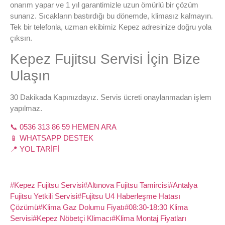
onarım yapar ve 1 yıl garantimizle uzun ömürlü bir çözüm
sunarız. Sıcakların bastırdığı bu dönemde, klimasız kalmayın.
Tek bir telefonla, uzman ekibimiz Kepez adresinize doğru yola
çıksın.
Kepez Fujitsu Servisi İçin Bize
Ulaşın
30 Dakikada Kapınızdayız. Servis ücreti onaylanmadan işlem
yapılmaz.
📞 0536 313 86 59 HEMEN ARA
📱 WHATSAPP DESTEK
📍 YOL TARİFİ
#Kepez Fujitsu Servisi
#Altınova Fujitsu Tamircisi
#Antalya
Fujitsu Yetkili Servisi
#Fujitsu U4 Haberleşme Hatası
Çözümü
#Klima Gaz Dolumu Fiyatı
#08:30-18:30 Klima
Servisi
#Kepez Nöbetçi Klimacı
#Klima Montaj Fiyatları