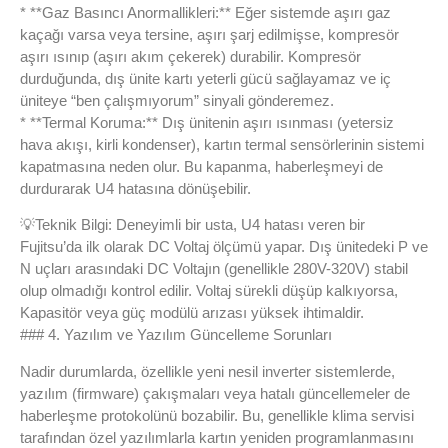
* **Gaz Basıncı Anormallikleri:** Eğer sistemde aşırı gaz
kaçağı varsa veya tersine, aşırı şarj edilmişse, kompresör
aşırı ısınıp (aşırı akım çekerek) durabilir. Kompresör
durduğunda, dış ünite kartı yeterli gücü sağlayamaz ve iç
üniteye “ben çalışmıyorum” sinyali gönderemez.
* **Termal Koruma:** Dış ünitenin aşırı ısınması (yetersiz
hava akışı, kirli kondenser), kartın termal sensörlerinin sistemi
kapatmasına neden olur. Bu kapanma, haberleşmeyi de
durdurarak U4 hatasına dönüşebilir.
💡
Teknik Bilgi: Deneyimli bir usta, U4 hatası veren bir
Fujitsu’da ilk olarak DC Voltaj ölçümü yapar. Dış ünitedeki P ve
N uçları arasındaki DC Voltajın (genellikle 280V-320V) stabil
olup olmadığı kontrol edilir. Voltaj sürekli düşüp kalkıyorsa,
Kapasitör veya güç modülü arızası yüksek ihtimaldir.
### 4. Yazılım ve Yazılım Güncelleme Sorunları
Nadir durumlarda, özellikle yeni nesil inverter sistemlerde,
yazılım (firmware) çakışmaları veya hatalı güncellemeler de
haberleşme protokolünü bozabilir. Bu, genellikle klima servisi
tarafından özel yazılımlarla kartın yeniden programlanmasını