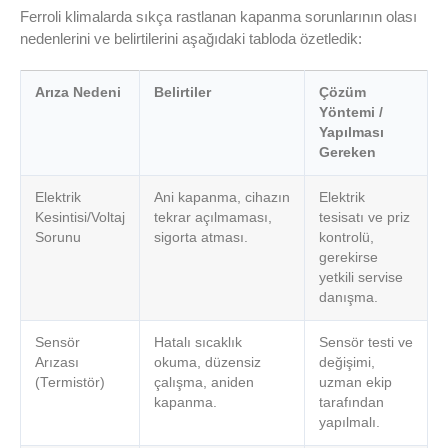
Ferroli klimalarda sıkça rastlanan kapanma sorunlarının olası
nedenlerini ve belirtilerini aşağıdaki tabloda özetledik:
Arıza Nedeni
Belirtiler
Çözüm
Yöntemi /
Yapılması
Gereken
Elektrik
Ani kapanma, cihazın
Elektrik
Kesintisi/Voltaj
tekrar açılmaması,
tesisatı ve priz
Sorunu
sigorta atması.
kontrolü,
gerekirse
yetkili servise
danışma.
Sensör
Hatalı sıcaklık
Sensör testi ve
Arızası
okuma, düzensiz
değişimi,
(Termistör)
çalışma, aniden
uzman ekip
kapanma.
tarafından
yapılmalı.