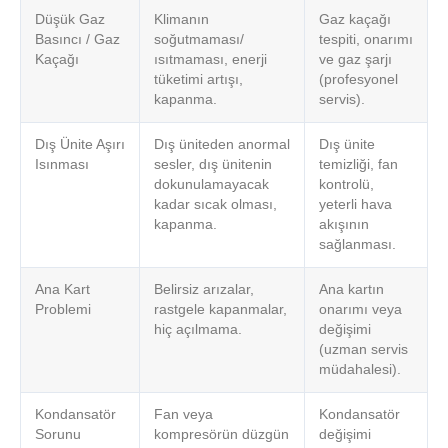
Düşük Gaz
Klimanın
Gaz kaçağı
Basıncı / Gaz
soğutmaması/
tespiti, onarımı
Kaçağı
ısıtmaması, enerji
ve gaz şarjı
tüketimi artışı,
(profesyonel
kapanma.
servis).
Dış Ünite Aşırı
Dış üniteden anormal
Dış ünite
Isınması
sesler, dış ünitenin
temizliği, fan
dokunulamayacak
kontrolü,
kadar sıcak olması,
yeterli hava
kapanma.
akışının
sağlanması.
Ana Kart
Belirsiz arızalar,
Ana kartın
Problemi
rastgele kapanmalar,
onarımı veya
hiç açılmama.
değişimi
(uzman servis
müdahalesi).
Kondansatör
Fan veya
Kondansatör
Sorunu
kompresörün düzgün
değişimi