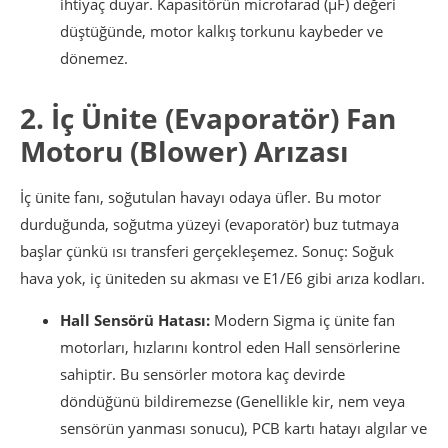
ihtiyaç duyar. Kapasitörün microfarad (µF) değeri
düştüğünde, motor kalkış torkunu kaybeder ve
dönemez.
2. İç Ünite (Evaporatör) Fan
Motoru (Blower) Arızası
İç ünite fanı, soğutulan havayı odaya üfler. Bu motor
durduğunda, soğutma yüzeyi (evaporatör) buz tutmaya
başlar çünkü ısı transferi gerçekleşemez. Sonuç: Soğuk
hava yok, iç üniteden su akması ve E1/E6 gibi arıza kodları.
Hall Sensörü Hatası:
Modern Sigma iç ünite fan
motorları, hızlarını kontrol eden Hall sensörlerine
sahiptir. Bu sensörler motora kaç devirde
döndüğünü bildiremezse (Genellikle kir, nem veya
sensörün yanması sonucu), PCB kartı hatayı algılar ve