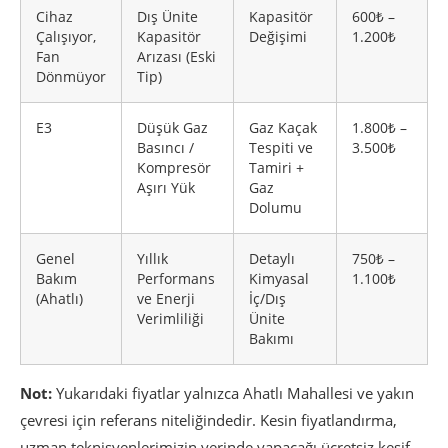
Cihaz
Dış Ünite
Kapasitör
600₺ –
Çalışıyor,
Kapasitör
Değişimi
1.200₺
Fan
Arızası (Eski
Dönmüyor
Tip)
E3
Düşük Gaz
Gaz Kaçak
1.800₺ –
Basıncı /
Tespiti ve
3.500₺
Kompresör
Tamiri +
Aşırı Yük
Gaz
Dolumu
Genel
Yıllık
Detaylı
750₺ –
Bakım
Performans
Kimyasal
1.100₺
(Ahatlı)
ve Enerji
İç/Dış
Verimliliği
Ünite
Bakımı
Not:
Yukarıdaki fiyatlar yalnızca Ahatlı Mahallesi ve yakın
çevresi için referans niteliğindedir. Kesin fiyatlandırma,
uzman teknisyenlerimizin yerinde yapacağı ücretsiz keşif