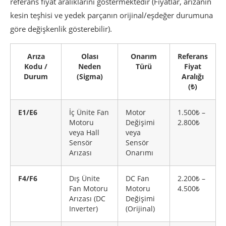
referans fiyat aralıklarını göstermektedir (Fiyatlar, arızanın
kesin teşhisi ve yedek parçanın orijinal/eşdeğer durumuna
göre değişkenlik gösterebilir).
Arıza
Olası
Onarım
Referans
Kodu /
Neden
Türü
Fiyat
Durum
(Sigma)
Aralığı
(₺)
E1/E6
İç Ünite Fan
Motor
1.500₺ –
Motoru
Değişimi
2.800₺
veya Hall
veya
Sensör
Sensör
Arızası
Onarımı
F4/F6
Dış Ünite
DC Fan
2.200₺ –
Fan Motoru
Motoru
4.500₺
Arızası (DC
Değişimi
Inverter)
(Orijinal)