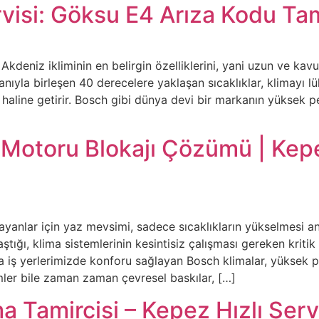
isi: Göksu E4 Arıza Kodu Tam
Akdeniz ikliminin en belirgin özelliklerini, yani uzun ve kav
ıyla birleşen 40 derecelere yaklaşan sıcaklıklar, klimayı lü
k haline getirir. Bosch gibi dünya devi bir markanın yüksek pe
 Motoru Blokajı Çözümü | Kep
yanlar için yaz mevsimi, sadece sıcaklıkların yükselmesi 
ştığı, klima sistemlerinin kesintisiz çalışması gereken kriti
 iş yerlerimizde konforu sağlayan Bosch klimalar, yüksek pe
temler bile zaman zaman çevresel baskılar, […]
a Tamircisi – Kepez Hızlı Serv