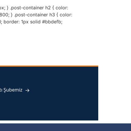
px; } .post-container h2 { color:
00; } .post-container h3 { color:
; border: 1px solid #bbdefb;
tı Şubemiz
→