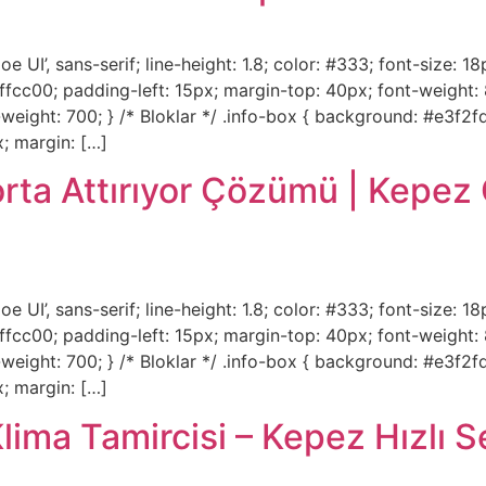
e UI’, sans-serif; line-height: 1.8; color: #333; font-size: 18
ffcc00; padding-left: 15px; margin-top: 40px; font-weight: 8
eight: 700; } /* Bloklar */ .info-box { background: #e3f2fd
; margin: […]
rta Attırıyor Çözümü | Kepez 
e UI’, sans-serif; line-height: 1.8; color: #333; font-size: 18
ffcc00; padding-left: 15px; margin-top: 40px; font-weight: 8
eight: 700; } /* Bloklar */ .info-box { background: #e3f2fd
; margin: […]
lima Tamircisi – Kepez Hızlı S