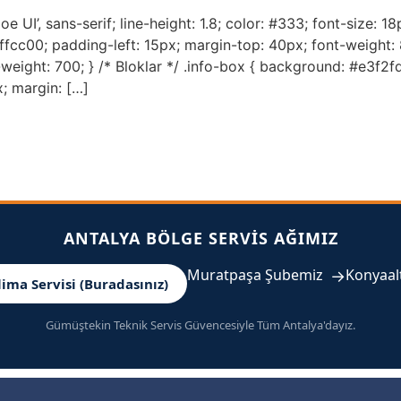
e UI’, sans-serif; line-height: 1.8; color: #333; font-size: 18
ffcc00; padding-left: 15px; margin-top: 40px; font-weight: 8
eight: 700; } /* Bloklar */ .info-box { background: #e3f2fd
; margin: […]
ANTALYA BÖLGE SERVIS AĞIMIZ
Muratpaşa Şubemiz
→
Konyaal
lima Servisi (Buradasınız)
Gümüştekin Teknik Servis Güvencesiyle Tüm Antalya'dayız.