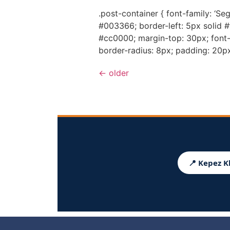
.post-container { font-family: ‘Sego
#003366; border-left: 5px solid #
#cc0000; margin-top: 30px; font-w
border-radius: 8px; padding: 20px
←
older
📍 Kepez K