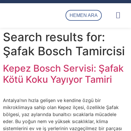
HEMEN ARA
Kepez Klima Servisi
Kepez Klima Tamiri, Bakımı ve Montajı
Gümüştekin Klima İletişim
Search results for:
Şafak Bosch Tamircisi
Kepez Bosch Servisi: Şafak
Kötü Koku Yayıyor Tamiri
Antalya’nın hızla gelişen ve kendine özgü bir
mikroklimaya sahip olan Kepez ilçesi, özellikle Şafak
bölgesi, yaz aylarında bunaltıcı sıcaklarla mücadele
eder. Bu yoğun nem ve yüksek sıcaklıklar, klima
sistemlerini ev ve iş yerlerinin vazgeçilmez bir parçası